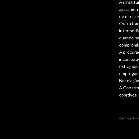
As i
nstitu
ajuizament
de direito
Outra frau
intermedia
quando na 
compromis
A procurad
incompatív
extrajudic
empregado
Na relação
A Constitu
coletivos,
Compartilh