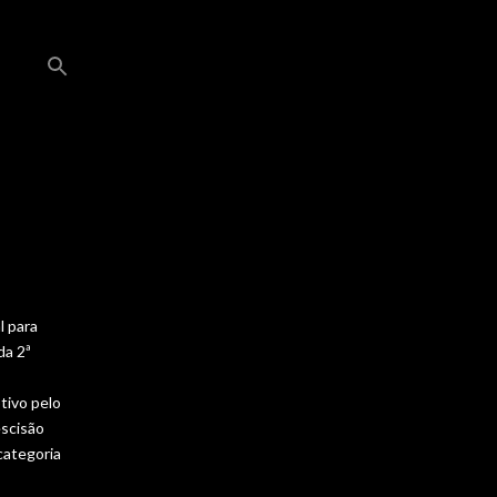
l para
da 2ª
tivo pelo
escisão
categoria