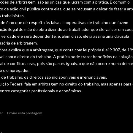
ições de arbitragem, são as unicas que lucram com a pratica. É comum o
o de ação civil pública contra elas, que se recusam a deixar de fazer a ar
s trabalhistas.
de é no que diz respeito às falsas cooperativas de trabalho que fazem
ção ilegal de mão de obra dizendo ao trabalhador que ele vai ser um coo
verdade ele será dependente, e, além disso, ele já assina uma cláusula
sória de arbitragem.
ora explica que a arbitragem, que conta com lei própria (Lei 9.307, de 19
el com o direito do trabalho. A prática pode trazer benefícios na solução
ial de conflitos civis, pois são partes iguais, o que não ocorre numa dem
 e empregador.
 de trabalho, os direitos são indisponíveis e irrenunciáveis.
ição Federal fala em arbitragem no direito do trabalho, mas apenas para 
 entre categorias profissionais e econômicas.
ar
Enviar esta postagem