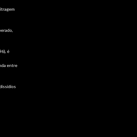
bitragem
perado,
96), é
anda entre
dissídios