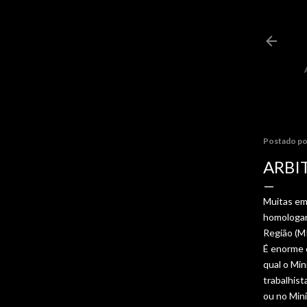
Postado p
ARBI
Muitas emp
homologar 
Região (MP
É enorme 
qual o Min
trabalhist
ou no Mini