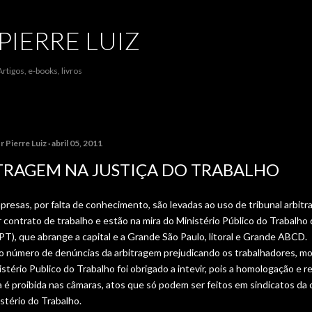
Pular para o conteúdo principal
PIERRE LUIZ
Artigos, e-books, livros
or
Pierre Luiz
abril 05, 2011
TRAGEM NA JUSTIÇA DO TRABALHO
resas, por falta de conhecimento, são levadas ao uso de tribunal arbitra
contrato de trabalho e estão na mira do Ministério Público do Trabalho 
T), que abrange a capital e a Grande São Paulo, litoral e Grande ABCD.
o número de denúncias da arbitragem prejudicando os trabalhadores, mo
istério Publico do Trabalho foi obrigado a intevir, pois a homologação e r
a é proibida nas câmaras, atos que só podem ser feitos em sindicatos da 
stério do Trabalho.