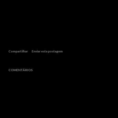
rápido e fácil às informações divulgadas no site oficial
do Conselho (www.cnj.jus.br). O CNJ está atualizado
com as novas tecnologias e mídias sociais, por isso
além de contas no Twitter, Youtube e Flickr, também tem
cadastro no Facebook. Acesse e faça parte da rede.
Compartilhar
Enviar esta postagem
COMENTÁRIOS