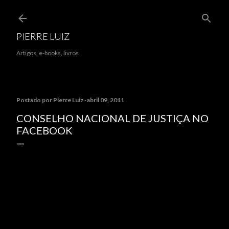
Pular para o conteúdo principal
PIERRE LUIZ
Artigos, e-books, livros
Postado por
Pierre Luiz
abril 09, 2011
CONSELHO NACIONAL DE JUSTIÇA NO
FACEBOOK
O Conselho Nacional de Justiça possui uma página no
Facebook:
www.facebook.com/conselhonacionaldejusti
ca
) e os usuários poderão ter acesso às informações
do site pela rede social. Links de notícias, informativos
e vídeos serão postados na mídia social, permitindo ao
internauta compartilhar os dados em suas contas
pessoais. O objetivo do CNJ é garantir a todos acesso