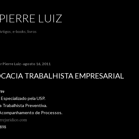
Pular para o conteúdo principal
PIERRE LUIZ
Artigos, e-books, livros
or
Pierre Luiz
agosto 16, 2011
CACIA TRABALHISTA EMPRESARIAL
rre
Especializado pela USP.
 Trabalhista Preventiva.
 Acompanhamento de Processos.
rrejuridico.com
9898