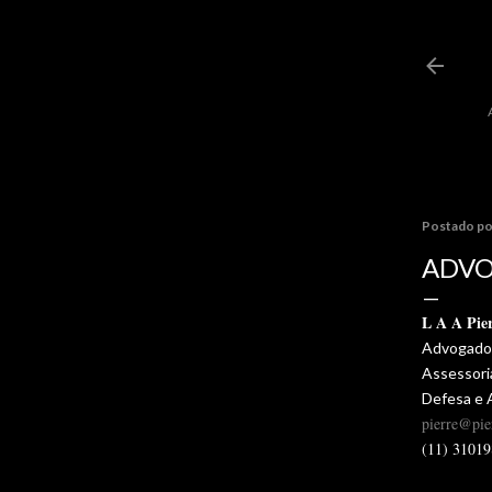
Postado p
ADVO
L A A Pie
Advogado 
Assessoria
Defesa e
pierre@pie
(11) 3101