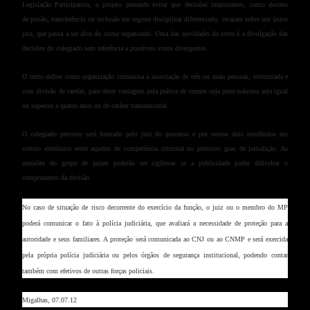
Legislação Participativa, o projeto pretende evitar que decisões importantes, como decreto
de prisão, transferência ou inclusão em regime disciplinar diferenciado, recaiam sobre um único
juiz, que passa a ser alvo do crime organizado. Uma das novidades do texto é a divulgação das
decisões do colegiado sem referência a possíveis votos divergentes.
O texto define como organização criminosa a associação de três ou mais pessoas, estruturada e
com divisão de tarefas, para obter vantagem pela prática de crimes cuja pena máxima seja igual
ou superior a quatro anos ou de caráter transnacional.
O colegiado previsto será formado pelo juiz do processo e por outros dois escolhidos em
sorteio eletrônico entre aqueles de competência criminal no primeiro grau de jurisdição. As
reuniões do grupo de juízes poderão ser sigilosas se a publicidade puder dificultar o
cumprimento da decisão.
No caso de situação de risco decorrente do exercício da função, o juiz ou o membro do MP
poderá comunicar o fato à polícia judiciária, que avaliará a necessidade de proteção para a
autoridade e seus familiares. A proteção será comunicada ao CNJ ou ao CNMP e será exercida
pela própria polícia judiciária ou pelos órgãos de segurança institucional, podendo contar
também com efetivos de outras forças policiais.
Migalhas, 07.07.12