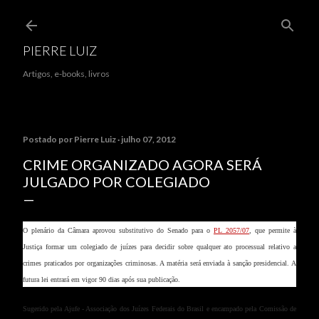
Pular para o conteúdo principal
PIERRE LUIZ
Artigos, e-books, livros
Postado por
Pierre Luiz
julho 07, 2012
CRIME ORGANIZADO AGORA SERÁ
JULGADO POR COLEGIADO
O plenário da Câmara aprovou substitutivo do Senado para o
PL 2057/07
, que permite à
Justiça formar um colegiado de juízes para decidir sobre qualquer ato processual relativo a
crimes praticados por organizações criminosas. A matéria será enviada à sanção presidencial. A
futura lei entrará em vigor 90 dias após sua publicação.
Sugerido pela Ajufe - Associação dos Juízes Federais do Brasil e encampado pela Comissão de